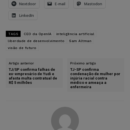
Nextdoor
E-mail
Mastodon
LinkedIn
TAGS
CEO da OpenIA
inteligência artificial
liberdade de desenvolvimento
Sam Altman
visão de futuro
Artigo anterior
Próximo artigo
TJ/SP confirma falhas de
TJ-SP confirma
ex-empresário de Yudi e
condenação de mulher por
afasta multa contratual de
injúria racial contra
R$ 5 milhões
médico e ameaça a
enfermeira