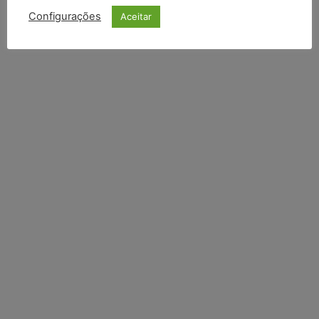
INSCREVER
Configurações
Aceitar
Li e aceito a
Política de Privacidade
.