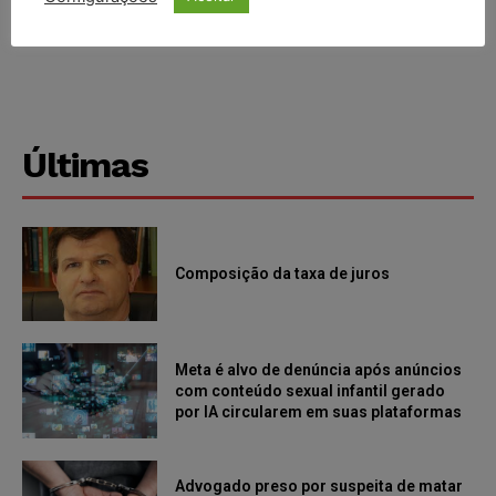
Últimas
Composição da taxa de juros
Meta é alvo de denúncia após anúncios
com conteúdo sexual infantil gerado
por IA circularem em suas plataformas
Advogado preso por suspeita de matar