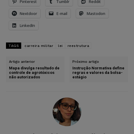
Pinterest
Tumblr
Reddit
Nextdoor
E-mail
Mastodon
LinkedIn
TAGS
carreira militar
lei
reestrutura
Artigo anterior
Próximo artigo
Mapa divulga resultado de
Instrução Normativa define
controle de agrotóxicos
regras e valores da bolsa-
não autorizados
estágio