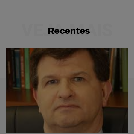
VEJA MAIS
Recentes