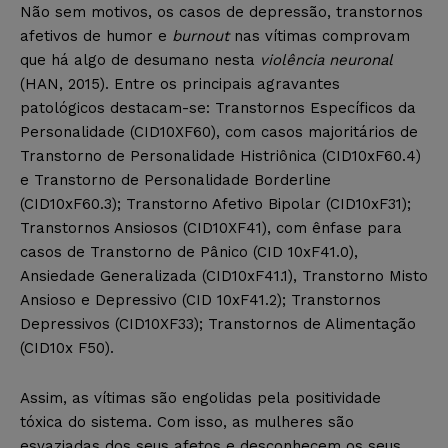
Não sem motivos, os casos de depressão, transtornos
afetivos de humor e
burnout
nas vítimas comprovam
que há algo de desumano nesta
violência neuronal
(HAN, 2015). Entre os principais agravantes
patológicos destacam-se: Transtornos Específicos da
Personalidade (CID10XF60), com casos majoritários de
Transtorno de Personalidade Histriônica (CID10xF60.4)
e Transtorno de Personalidade Borderline
(CID10xF60.3); Transtorno Afetivo Bipolar (CID10xF31);
Transtornos Ansiosos (CID10XF41), com ênfase para
casos de Transtorno de Pânico (CID 10xF41.0),
Ansiedade Generalizada (CID10xF41.1), Transtorno Misto
Ansioso e Depressivo (CID 10xF41.2); Transtornos
Depressivos (CID10XF33); Transtornos de Alimentação
(CID10x F50).
Assim, as vítimas são engolidas pela positividade
tóxica do sistema. Com isso, as mulheres são
esvaziadas dos seus afetos e desconhecem os seus