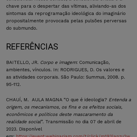
chave para o despertar das vítimas, aliviando-as dos
sintomas da reprogramação ideológica do imaginário
propositalmente provocada pelas pulsões perversas
do submundo.
REFERÊNCIAS
BAITELLO, JR.
Corpo e imagem
: Comunicação,
ambientes, vínculos. In: RODRIGUES, D. Os valores e
as atividades corporais. São Paulo: Summus, 2008. p.
95-112.
CHAUÍ, M. AULA MAGNA “O que é ideologia?
Entenda a
origem, os mecanismos, os fins e os efeitos sociais,
econômicos e políticos deste mascaramento da
realidade social
”. Transmissão no dia 07 de abril de
2023. Disponível
em:
https://event.webinarjam.com/t/click/m193lanzu2w