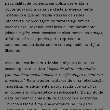
peça digital de violência simbólica desferida (e
obliterada) sob a capa de chiste pretensamente
inofensivo e que se irradia através de redes
interativas. Sob colagem de fatores figurativos,
sonoros e/ou textuais, extáticos ou em movimento
(vídeos e
gifs
), esse mosaico implica menos os
emojis
,
alfabeto icônico japonês para representar
sentimentos particulares em correspondência digital
(ibidem).
Ainda de acordo com Trivinho o objetivo de todos
esses signos é cultivar “
laços de afeto sob relativa
garantia de empatia imediata, reação alegre e conforto
emocional
”. Para o autor, trata-se de uma fetichização
imagética, relativamente padronizada que calcifica
emoções em rota estética e reducionista. Do ponto de
vista psicoemocional e da relação com a existência,
Trivinho associa à “
queda irrefletida de um pátio
intelectual inteiro – mais um –, em ladeira subcultural