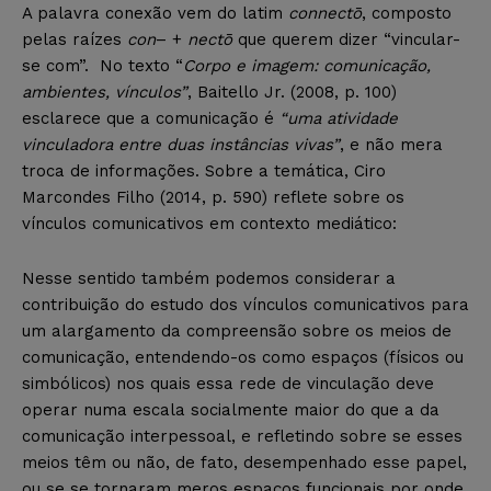
A palavra conexão vem do latim
connectō
, composto
pelas raízes
con
– +‎
nectō
que querem dizer “vincular-
se com”. No texto “
Corpo e imagem: comunicação,
ambientes, vínculos”
, Baitello Jr. (2008, p. 100)
esclarece que a comunicação é
“uma atividade
vinculadora entre duas instâncias vivas”
, e não mera
troca de informações. Sobre a temática, Ciro
Marcondes Filho (2014, p. 590) reflete sobre os
vínculos comunicativos em contexto mediático:
Nesse sentido também podemos considerar a
contribuição do estudo dos vínculos comunicativos para
um alargamento da compreensão sobre os meios de
comunicação, entendendo-os como espaços (físicos ou
simbólicos) nos quais essa rede de vinculação deve
operar numa escala socialmente maior do que a da
comunicação interpessoal, e refletindo sobre se esses
meios têm ou não, de fato, desempenhado esse papel,
ou se se tornaram meros espaços funcionais por onde