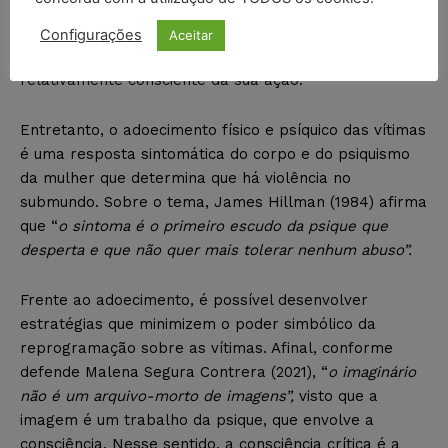
faz na rede (existe satisfação momentânea). Sendo
assim, a manipulação é do ponto de vista das forças
Configurações
Aceitar
macrossociais, mas individualmente, o sujeito está
relativamente consciente da sua ação.
Entretanto, o adoecimento físico e psíquico das vítimas
é uma resposta sintomática do corpo e do psiquismo
da mulher que determina que há violência no
submundo. Sobre o tema, James Hillman (1984) afirma
que “
o sintoma é o primeiro escudo da psique que
desperta e que não quer mais tolerar nenhum abuso”.
Frente ao adoecimento, é possível desenvolver
estratégias que minimizem o poder simbólico da
reprogramação sobre as vítimas. Afinal, conforme
defende Malena Segura Contrera (2021), “
o imaginário
não é um arquivo-morto de imagens”,
visto que a
imagem é um trabalho da psique, que envolve a
consciência. Nesse sentido, a consciência crítica é a