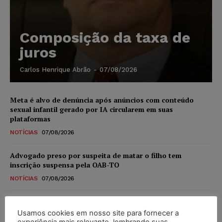
Composição da taxa de
juros
Carlos Henrique Abrão
-
07/08/2026
Meta é alvo de denúncia após anúncios com conteúdo
sexual infantil gerado por IA circularem em suas
plataformas
NOTÍCIAS
07/08/2026
Advogado preso por suspeita de matar o filho tem
inscrição suspensa pela OAB-TO
NOTÍCIAS
07/08/2026
STF amplia isenção de IBS e CBS na compra de veículos
novos para pessoas com deficiência e autistas de todos os
Usamos cookies em nosso site para fornecer a
níveis
experiência mais relevante, lembrando suas