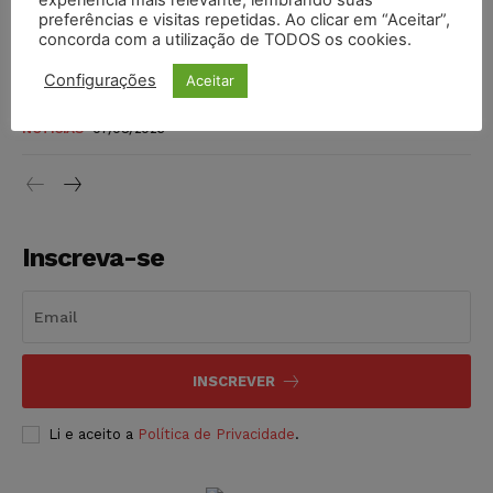
preferências e visitas repetidas. Ao clicar em “Aceitar”,
DIREITO TRIBUTÁRIO
07/08/2026
concorda com a utilização de TODOS os cookies.
Justiça do Trabalho mantém justa causa de empregado que
Configurações
Aceitar
vendia canetas emagrecedoras no local de trabalho
NOTÍCIAS
07/08/2026
Inscreva-se
INSCREVER
Li e aceito a
Política de Privacidade
.