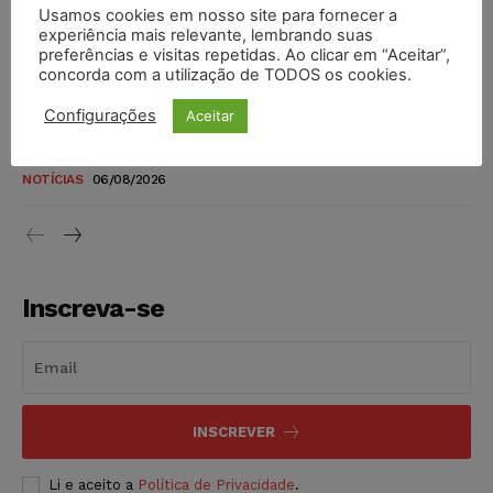
Usamos cookies em nosso site para fornecer a
TSE reforça que sistemas das urnas eletrônicas tornam-se
experiência mais relevante, lembrando suas
invioláveis após assinatura digital e lacração
preferências e visitas repetidas. Ao clicar em “Aceitar”,
concorda com a utilização de TODOS os cookies.
NOTÍCIAS
06/08/2026
Configurações
Aceitar
STF inicia julgamento sobre constitucionalidade da
proibição dos jogos de azar no Brasil
NOTÍCIAS
06/08/2026
Inscreva-se
INSCREVER
Li e aceito a
Política de Privacidade
.