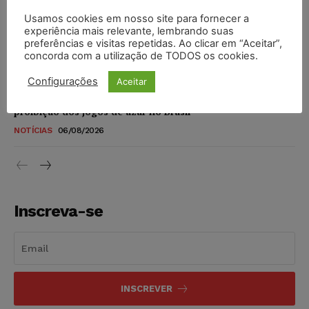
DIREITO DIGITAL
06/08/2026
Usamos cookies em nosso site para fornecer a
experiência mais relevante, lembrando suas
TSE reforça que sistemas das urnas eletrônicas tornam-se
preferências e visitas repetidas. Ao clicar em “Aceitar”,
invioláveis após assinatura digital e lacração
concorda com a utilização de TODOS os cookies.
NOTÍCIAS
06/08/2026
Configurações
Aceitar
STF inicia julgamento sobre constitucionalidade da
proibição dos jogos de azar no Brasil
NOTÍCIAS
06/08/2026
Inscreva-se
INSCREVER