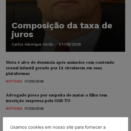
Composição da taxa de
juros
Carlos Henrique Abrão
-
07/08/2026
Meta é alvo de denúncia após anúncios com conteúdo
sexual infantil gerado por IA circularem em suas
plataformas
NOTÍCIAS
07/08/2026
Advogado preso por suspeita de matar o filho tem
inscrição suspensa pela OAB-TO
NOTÍCIAS
07/08/2026
STF amplia isenção de IBS e CBS na compra de veículos
Usamos cookies em nosso site para fornecer a
novos para pessoas com deficiência e autistas de todos os