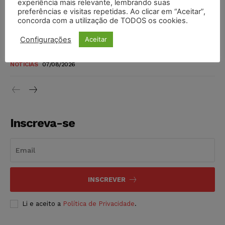
experiência mais relevante, lembrando suas
níveis
preferências e visitas repetidas. Ao clicar em “Aceitar”,
DIREITO TRIBUTÁRIO
07/08/2026
concorda com a utilização de TODOS os cookies.
Configurações
Aceitar
Justiça do Trabalho mantém justa causa de empregado que
vendia canetas emagrecedoras no local de trabalho
NOTÍCIAS
07/08/2026
Inscreva-se
INSCREVER
Li e aceito a
Política de Privacidade
.