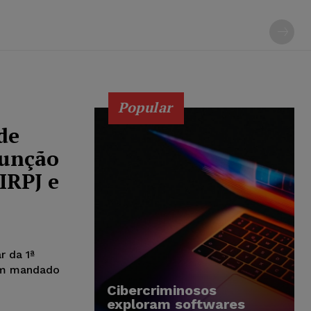
Popular
de
sunção
IRPJ e
r da 1ª
 em mandado
Cibercriminosos
exploram softwares