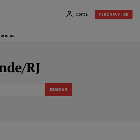
Conta
INSCREVA-SE
dências
ende/RJ
BUSCAR