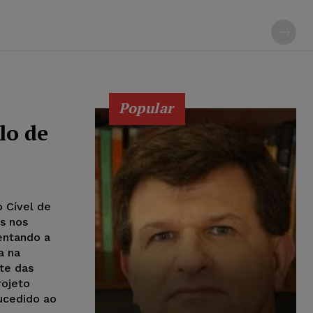
Popular
lo de
o Cível de
s nos
sentando a
a na
te das
rojeto
ucedido ao