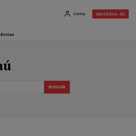
Conta
INSCREVA-SE
dências
aú
BUSCAR