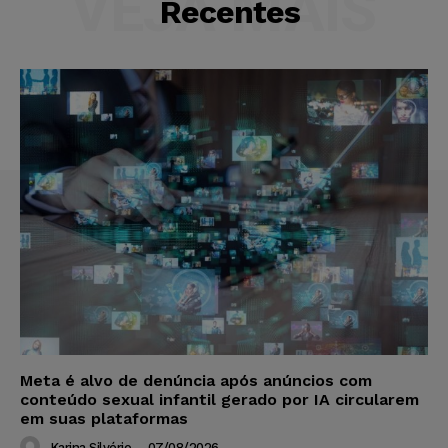
VEJA MAIS
Recentes
Meta é alvo de denúncia após anúncios com
conteúdo sexual infantil gerado por IA circularem
em suas plataformas
Karina Silvério
-
07/08/2026