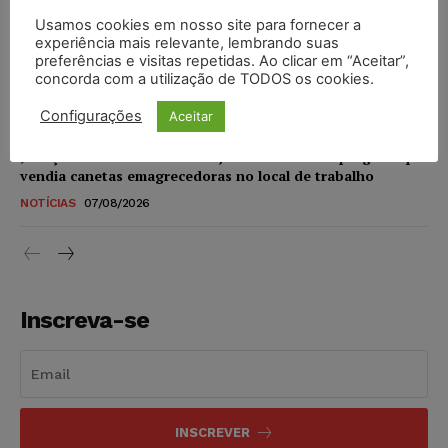
Usamos cookies em nosso site para fornecer a
experiência mais relevante, lembrando suas
STF amplia isenção de IBS e CBS na compra de veículos
preferências e visitas repetidas. Ao clicar em “Aceitar”,
novos para pessoas com deficiência e autistas de todos os
concorda com a utilização de TODOS os cookies.
níveis
DIREITO TRIBUTÁRIO
07/08/2026
Configurações
Aceitar
Justiça do Trabalho mantém justa causa de empregado que
vendia canetas emagrecedoras no local de trabalho
NOTÍCIAS
07/08/2026
Inscreva-se
INSCREVER