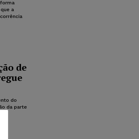
 forma
 que a
corrência
ção de
regue
ento do
ão da parte
as