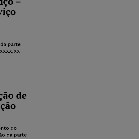
iço –
viço
 da parte
 XXXX,XX
ção de
ação
ento do
ão da parte