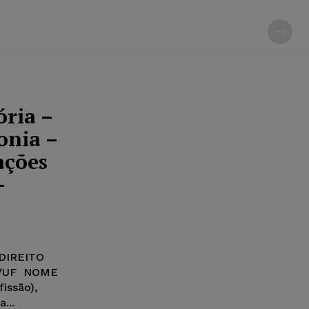
ória –
onia –
ações
–
DIREITO
E/UF NOME
fissão),
...