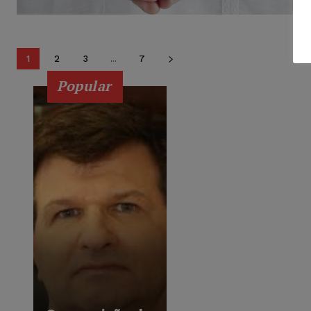
1
2
3
...
7
Popular