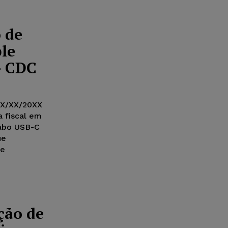
 de
le
– CDC
 XX/XX/20XX
 fiscal em
cabo USB-C
ue
ue
ção de