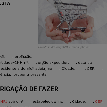
EST
A
Créditos: VIPDesignUSA / Depositphotos
vil: , profissão:
Identidade/CNH nº: , órgão expedidor: , data da
, residente e domiciliado(a) na , Cidade: , CEP: ,
ência, propor a presente
RIGAÇÃO DE FAZER
CNPJ
sob o nº , estabelecida na , Cidade: ,
CEP
: