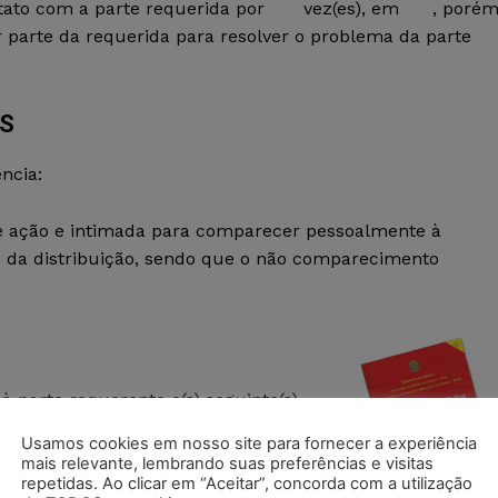
contato com a parte requerida por vez(es), em , porém
r parte da requerida para resolver o problema da parte
OS
ncia:
nte ação e intimada para comparecer pessoalmente à
to da distribuição, sendo que o não comparecimento
à parte requerente o(s) seguinte(s)
 que o Juiz de Direito assinalar,
Usamos cookies em nosso site para fornecer a experiência
mais relevante, lembrando suas preferências e visitas
repetidas. Ao clicar em “Aceitar”, concorda com a utilização