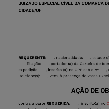
JUIZADO ESPECIAL CÍVEL DA COMARCA D
CID
A
DE/UF
REQUERENTE:
, nacionalidade: , estado ci
, filiação:
,
portador (a) da Carteira de 
expedição: , inscrito (a) no CPF sob o nº 
telefone(s): , vem, à presença de Vossa Excel
AÇÃO DE OB
contra a parte
REQUERIDA:
,
inscrito(a) no