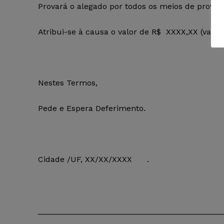
Provará o alegado por todos os meios de prova
Atribui-se à causa o valor de R$ XXXX,XX (valor
Nestes Termos,
Pede e Espera Deferimento.
Cidade /UF, XX/XX/XXXX .
_________________________________________