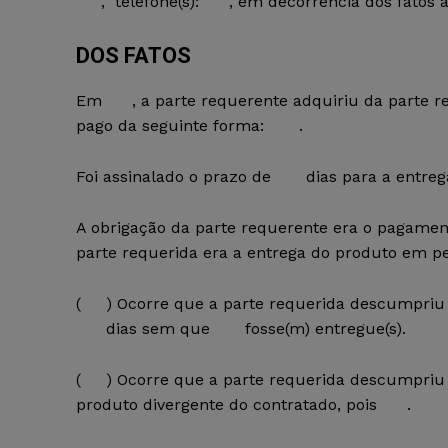
, telefone(s): , em decorrência dos fatos a 
DOS FATOS
Em , a parte requerente adquiriu da parte r
pago da seguinte forma: .
Foi assinalado o prazo de dias para a entrega 
A obrigação da parte requerente era o pagament
parte requerida era a entrega do produto em pe
( ) Ocorre que a parte requerida descumpriu 
dias sem que fosse(m) entregue(s).
( ) Ocorre que a parte requerida descumpriu 
produto divergente do contratado, pois .