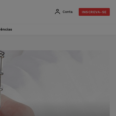
Conta
INSCREVA-SE
dências