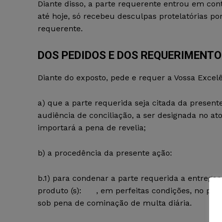
Diante disso, a parte requerente entrou em 
até hoje, só recebeu desculpas protelatórias po
requerente.
DOS PEDIDOS E DOS REQUERIMENT
Diante do exposto, pede e requer a Vossa Excelê
a) que a parte requerida seja citada da prese
audiência de conciliação, a ser designada no a
importará a pena de revelia;
b) a procedência da presente ação:
b.1) para condenar a parte requerida a entregar 
produto (s): , em perfeitas condições, no prazo
sob pena de cominação de multa diária.