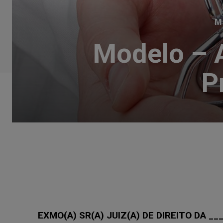
M
Modelo – 
P
EXMO(A) SR(A) JUIZ(A) DE DIREITO DA __