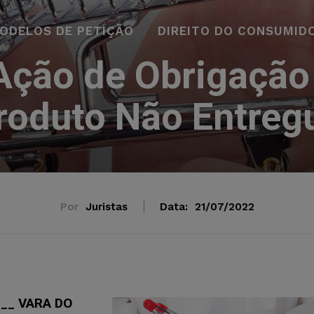
ODELOS DE PETIÇÃO
DIREITO DO CONSUMID
Ação de Obrigação 
roduto Não Entreg
Por
Juristas
Data:
21/07/2022
___ VARA DO