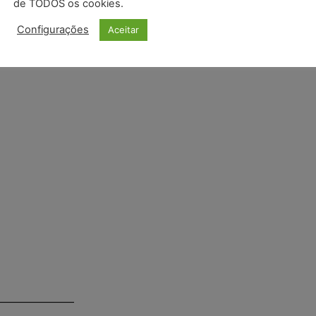
de TODOS os cookies.
 em
direito
admitidos.
Configurações
Aceitar
 por extenso). .
____________