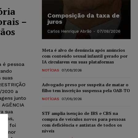
ória
Composição da taxa de
rais –
juros
gãos
Carlos Henrique Abrão
-
07/08/2026
Meta é alvo de denúncia após anúncios
com conteúdo sexual infantil gerado por
IA circularem em suas plataformas
a é pessoa
rando
NOTÍCIAS
07/08/2026
 suas
RESTRIÇÃO
Advogado preso por suspeita de matar o
filho tem inscrição suspensa pela OAB-TO
/2020 a
agens junto
NOTÍCIAS
07/08/2026
X AGÊNCIA
a sua
STF amplia isenção de IBS e CBS na
ilhas,
compra de veículos novos para pessoas
com deficiência e autistas de todos os
gem foi
níveis
a menor