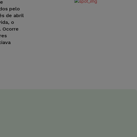
re
dos pelo
s de abril
ida, o
. Ocorre
res
ciava