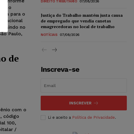
, conforme
DIREITO TRIBUTÁRIO
07/08/2026
 como
cada para o
Justiça do Trabalho mantém justa causa
ernacional
de empregado que vendia canetas
emagrecedoras no local de trabalho
a saindo no
ão Paulo,
NOTÍCIAS
07/08/2026
e
ão de
Inscreva-se
INSCREVER
vênio com o
, código
Li e aceito a
Política de Privacidade
.
al 100,
talar /