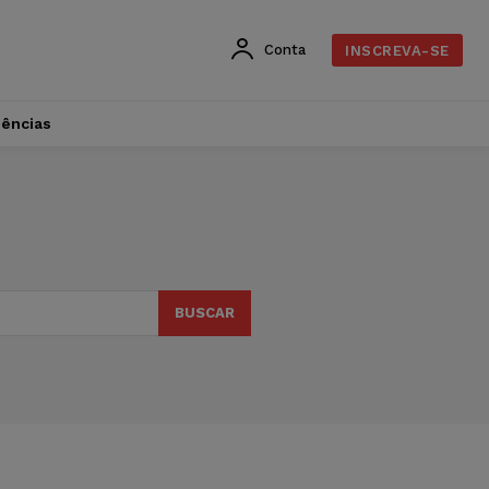
Conta
INSCREVA-SE
dências
BUSCAR