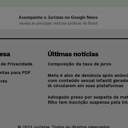
Acompanhe o Juristas no Google News
receba as principais notícias jurídicas do Brasil
esa
Últimas notícias
 de Privacidade
Composição da taxa de juros
ntas para PDF
Meta é alvo de denúncia após anúnc
com conteúdo sexual infantil gerad
res
IA circularem em suas plataformas
o
Advogado preso por suspeita de mat
filho tem inscrição suspensa pela O
© 2023 Juristas. Todos os direitos reservados.