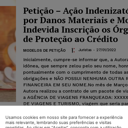
Petição – Ação Indenizat
por Danos Materiais e Mo
Indevida Inscrição os Ór
de Proteção ao Crédito
Juristas
-
27/01/2022
MODELOS DE PETIÇÃO
Inicialmente, cumpre-se informar que, a Autor
idônea, que sempre zelou pelo seu nome, hon
pontualmente com o cumprimento de todas as
obrigações e NÃO POSSUI NENHUMA OUTRA 
FINANCEIRA EM SEU NOME.No mês de Março
Autora realizou a contrato de um pacote de vi
a AGÊNCIA DE VIAGENS FRANQUEADA: XXXX
DE VIAGENS E TURISMO, viagem que seria par
família, composta por seu esposo e suas duas f
além do mais a contratação desta de uma via
Usamos cookies em nosso site para fornecer a experiência
para comemoração do Aniversário de sua filh
mais relevante, lembrando suas preferências e visitas
repetidas. Ao clicar em “Aceitar”, concorda com a utilização