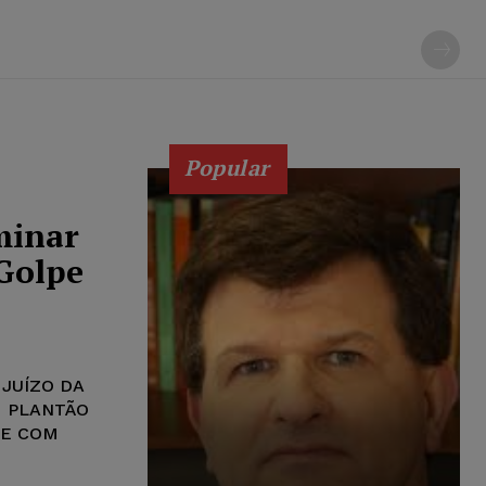
Popular
minar
 Golpe
 JUÍZO DA
F PLANTÃO
TE COM