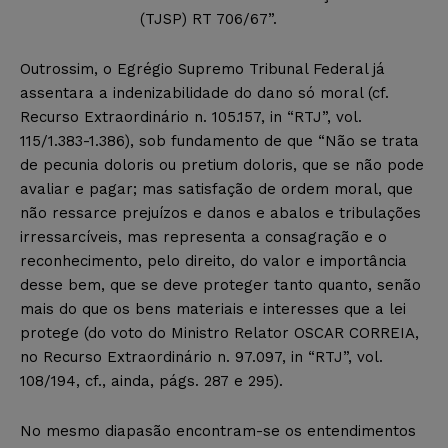
(TJSP) RT 706/67”.
Outrossim, o Egrégio Supremo Tribunal Federal já
assentara a indenizabilidade do dano só moral (cf.
Recurso Extraordinário n. 105.157, in “RTJ”, vol.
115/1.383-1.386), sob fundamento de que “Não se trata
de pecunia doloris ou pretium doloris, que se não pode
avaliar e pagar; mas satisfação de ordem moral, que
não ressarce prejuízos e danos e abalos e tribulações
irressarcíveis, mas representa a consagração e o
reconhecimento, pelo direito, do valor e importância
desse bem, que se deve proteger tanto quanto, senão
mais do que os bens materiais e interesses que a lei
protege (do voto do Ministro Relator OSCAR CORREIA,
no Recurso Extraordinário n. 97.097, in “RTJ”, vol.
108/194, cf., ainda, págs. 287 e 295).
No mesmo diapasão encontram-se os entendimentos