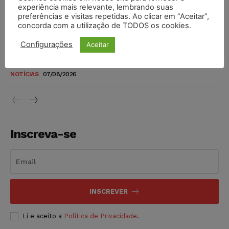
novos para pessoas com deficiência e autistas de todos os
experiência mais relevante, lembrando suas
níveis
preferências e visitas repetidas. Ao clicar em “Aceitar”,
concorda com a utilização de TODOS os cookies.
DIREITO TRIBUTÁRIO
07/08/2026
Configurações
Aceitar
Justiça do Trabalho mantém justa causa de empregado que
vendia canetas emagrecedoras no local de trabalho
NOTÍCIAS
07/08/2026
Inscreva-se
INSCREVER
Li e aceito a
Política de Privacidade
.