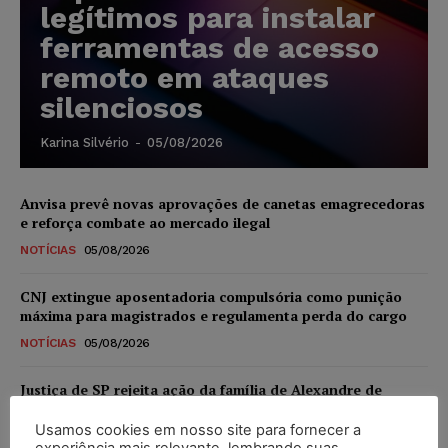
legítimos para instalar
ferramentas de acesso
remoto em ataques
silenciosos
Karina Silvério
-
05/08/2026
Anvisa prevê novas aprovações de canetas emagrecedoras
e reforça combate ao mercado ilegal
NOTÍCIAS
05/08/2026
CNJ extingue aposentadoria compulsória como punição
máxima para magistrados e regulamenta perda do cargo
NOTÍCIAS
05/08/2026
Justiça de SP rejeita ação da família de Alexandre de
Moraes contra senador Alessandro Vieira
Usamos cookies em nosso site para fornecer a
NOTÍCIAS
05/08/2026
experiência mais relevante, lembrando suas