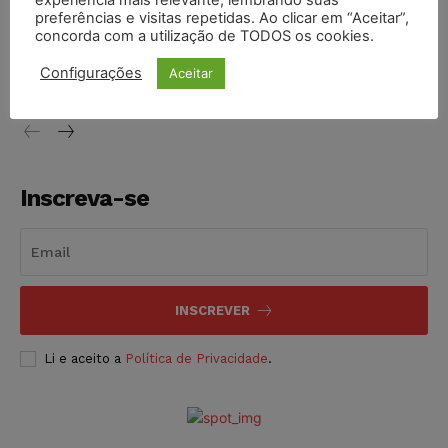
preferências e visitas repetidas. Ao clicar em “Aceitar”,
Conselho Nacional de Justiça determina afastamento da
concorda com a utilização de TODOS os cookies.
juíza Gabriela Hardt por dois anos
Configurações
Aceitar
NOTÍCIAS
05/08/2026
Inscreva-se
INSCREVER
Li e aceito a
Política de Privacidade
.