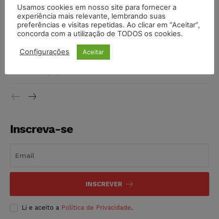
Justiça do Trabalho mantém justa causa de empregado que
Usamos cookies em nosso site para fornecer a
vendia canetas emagrecedoras no local de trabalho
experiência mais relevante, lembrando suas
preferências e visitas repetidas. Ao clicar em “Aceitar”,
NOTÍCIAS
07/08/2026
concorda com a utilização de TODOS os cookies.
Justiça de SP decreta prisão de suspeito investigado na
Configurações
Aceitar
morte de advogado
NOTÍCIAS
07/08/2026
Inscreva-se
INSCREVER
Li e aceito a
Política de Privacidade
.