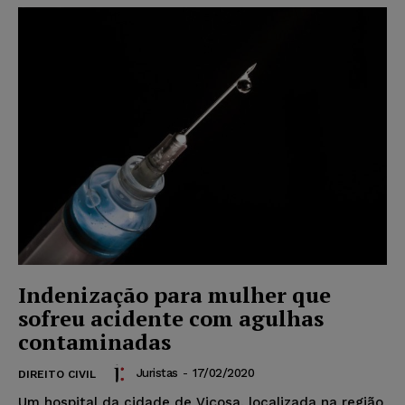
Indenização para mulher que
sofreu acidente com agulhas
contaminadas
Juristas
-
17/02/2020
DIREITO CIVIL
Um hospital da cidade de Viçosa, localizada na região