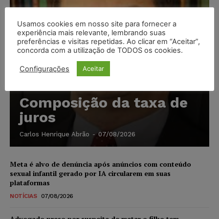
Usamos cookies em nosso site para fornecer a
experiência mais relevante, lembrando suas
preferências e visitas repetidas. Ao clicar em “Aceitar”,
concorda com a utilização de TODOS os cookies.
Configurações
Aceitar
Composição da taxa de
juros
Carlos Henrique Abrão
-
07/08/2026
Meta é alvo de denúncia após anúncios com conteúdo
sexual infantil gerado por IA circularem em suas
plataformas
NOTÍCIAS
07/08/2026
Advogado preso por suspeita de matar o filho tem