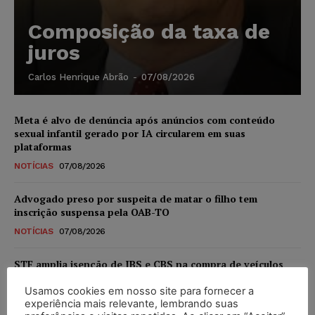
Composição da taxa de
juros
Carlos Henrique Abrão
-
07/08/2026
Meta é alvo de denúncia após anúncios com conteúdo
sexual infantil gerado por IA circularem em suas
plataformas
NOTÍCIAS
07/08/2026
Advogado preso por suspeita de matar o filho tem
inscrição suspensa pela OAB-TO
NOTÍCIAS
07/08/2026
STF amplia isenção de IBS e CBS na compra de veículos
novos para pessoas com deficiência e autistas de todos os
níveis
Usamos cookies em nosso site para fornecer a
experiência mais relevante, lembrando suas
DIREITO TRIBUTÁRIO
07/08/2026