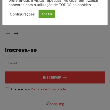
preferências e visitas repetidas. Ao clicar em “Aceitar”,
concorda com a utilização de TODOS os cookies.
Justiça do Trabalho mantém justa causa de empregado que
Configurações
Aceitar
vendia canetas emagrecedoras no local de trabalho
NOTÍCIAS
07/08/2026
Inscreva-se
INSCREVER
Li e aceito a
Política de Privacidade
.