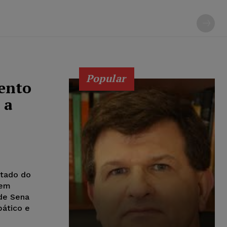
Popular
mento
 a
stado do
 em
de Sena
pático e