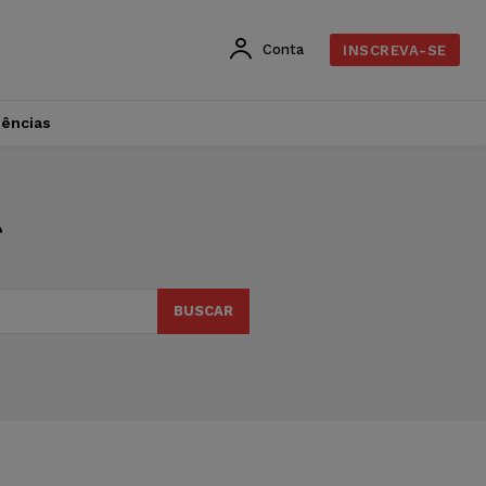
Conta
INSCREVA-SE
dências
r
BUSCAR