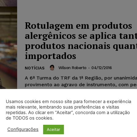
Rotulagem em produtos
alergênicos se aplica tan
produtos nacionais quan
importados
Wilson Roberto
-
04/12/2016
NOTÍCIAS
A 6ª Turma do TRF da 1ª Região, por unanimid
provimento ao agravo de instrumento, com pe
antecipação dos efeitos da tutela...
Usamos cookies em nosso site para fornecer a experiência
mais relevante, lembrando suas preferências e visitas
repetidas. Ao clicar em “Aceitar”, concorda com a utilização
de TODOS os cookies.
Configurações
Aceitar