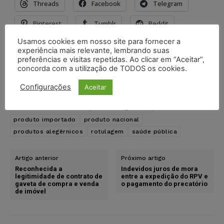
Threads
Facebook
Telegram
Pinterest
Tumblr
Reddit
Usamos cookies em nosso site para fornecer a
Nextdoor
E-mail
Mastodon
experiência mais relevante, lembrando suas
preferências e visitas repetidas. Ao clicar em “Aceitar”,
LinkedIn
concorda com a utilização de TODOS os cookies.
Configurações
Aceitar
TAGS
agravo de instrumento
alergia alimentar
anvisa
direito do consumidor
interesse público
produto importado
produto nacional
produtos alegêrnicos
rotulagem
saúde pública
Artigo anterior
Próximo artigo
Reconhecida a
Indevidos juros de mora
legitimidade de contrato de
entre a expedição do RPV e
gaveta de compra e venda
o pagamento do precatório
de imóvel