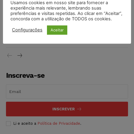
Usamos cookies em nosso site para fornecer a
vendia canetas emagrecedoras no local de trabalho
experiência mais relevante, lembrando suas
NOTÍCIAS
07/08/2026
preferências e visitas repetidas. Ao clicar em “Aceitar”,
concorda com a utilização de TODOS os cookies.
Justiça de SP decreta prisão de suspeito investigado na
Configurações
Aceitar
morte de advogado
NOTÍCIAS
07/08/2026
Inscreva-se
INSCREVER
Li e aceito a
Política de Privacidade
.