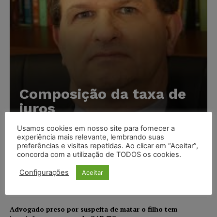
Composição da taxa de
juros
Carlos Henrique Abrão
-
07/08/2026
Usamos cookies em nosso site para fornecer a
experiência mais relevante, lembrando suas
preferências e visitas repetidas. Ao clicar em “Aceitar”,
concorda com a utilização de TODOS os cookies.
Meta é alvo de denúncia após anúncios com conteúdo
sexual infantil gerado por IA circularem em suas
Configurações
Aceitar
plataformas
NOTÍCIAS
07/08/2026
Advogado preso por suspeita de matar o filho tem