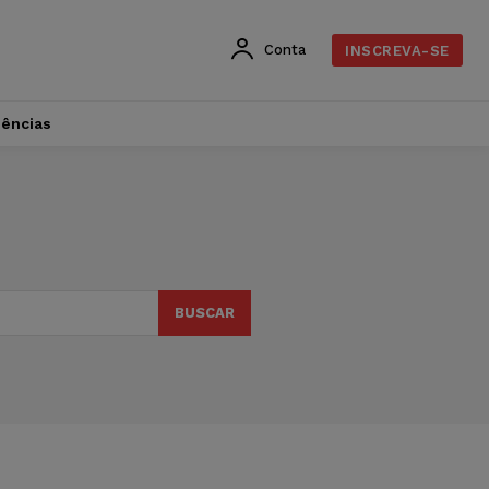
Conta
INSCREVA-SE
dências
BUSCAR