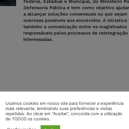
Federal, Estadual e Municipal, do Ministério Pú
Defensoria Pública e tem como objetivo ajudar
a alcançar soluções consensuais ou que sejam
onerosas possíveis aos envolvidos. A iniciativa f
também a comunicação entre os magistrados
responsáveis pelos processos de reintegração 
interessadas.
Usamos cookies em nosso site para fornecer a experiência
mais relevante, lembrando suas preferências e visitas
repetidas. Ao clicar em “Aceitar”, concorda com a utilização
de TODOS os cookies.