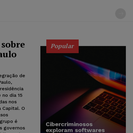
 sobre
Popular
aulo
tegração de
Paulo,
residência
 no dia 15
adas nos
 Capital. O
asos
 grupo é
Cibercriminosos
os governos
exploram softwares