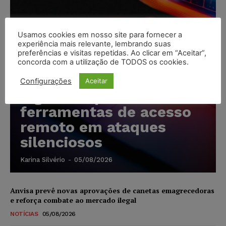
Usamos cookies em nosso site para fornecer a
experiência mais relevante, lembrando suas
preferências e visitas repetidas. Ao clicar em “Aceitar”,
concorda com a utilização de TODOS os cookies.
Cibercriminosos
exploram softwares
Configurações
Aceitar
legítimos para instalar
ferramentas de acesso
remoto em ataques
silenciosos
Karina Silvério
-
05/08/2026
Anvisa prevê novas aprovações de canetas emagrecedoras
e reforça combate ao mercado ilegal
NOTÍCIAS
05/08/2026