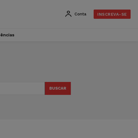
Conta
INSCREVA-SE
dências
BUSCAR