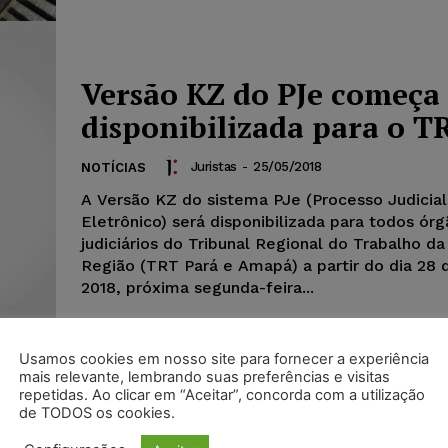
Versão KZ do PJe começa 
disponibilizada para o T
Juristas
-
25/05/2018
NOTÍCIAS
A Versão KZ do sistema PJe (Processo Judicial
Eletrônico) será disponibilizada para todos ór
judiciários do Tribunal Regional do Trabalho da
Região (TRT Pará e Amapá) a partir do dia 28 
2018, próxima segunda-feira...
Usamos cookies em nosso site para fornecer a experiência
mais relevante, lembrando suas preferências e visitas
repetidas. Ao clicar em “Aceitar”, concorda com a utilização
de TODOS os cookies.