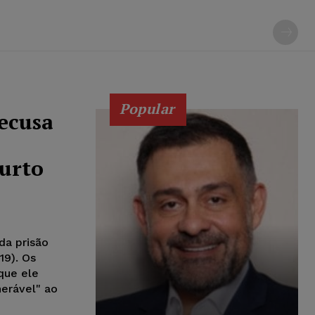
Popular
recusa
surto
da prisão
19). Os
que ele
nerável" ao