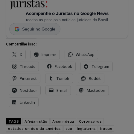
Acompanhe o Juristas no Google News
receba as principais notícias jurídicas do Brasil
Seguir no Google
Compartilhe isso:
X
Imprimir
WhatsApp
Threads
Facebook
Telegram
Pinterest
Tumblr
Reddit
Nextdoor
E-mail
Mastodon
LinkedIn
TAGS
Afeganistão
Ananindeua
Coronavírus
estados unidos da américa
eua
Inglaterra
Iraque