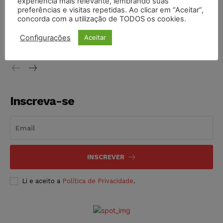
experiência mais relevante, lembrando suas
preferências e visitas repetidas. Ao clicar em “Aceitar”,
concorda com a utilização de TODOS os cookies.
Conselho Nacional de Justiça determina afastamento da
juíza Gabriela Hardt por dois anos
Configurações
Aceitar
NOTÍCIAS
05/08/2026
Inscreva-se
INSCREVER
Li e aceito a
Política de Privacidade
.