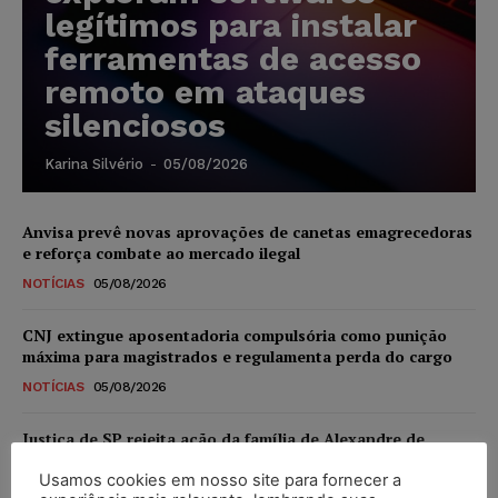
legítimos para instalar
ferramentas de acesso
remoto em ataques
silenciosos
Karina Silvério
-
05/08/2026
Anvisa prevê novas aprovações de canetas emagrecedoras
e reforça combate ao mercado ilegal
NOTÍCIAS
05/08/2026
CNJ extingue aposentadoria compulsória como punição
máxima para magistrados e regulamenta perda do cargo
NOTÍCIAS
05/08/2026
Justiça de SP rejeita ação da família de Alexandre de
Moraes contra senador Alessandro Vieira
Usamos cookies em nosso site para fornecer a
NOTÍCIAS
05/08/2026