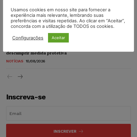
NOTÍCIAS
10/08/2026
Usamos cookies em nosso site para fornecer a
experiência mais relevante, lembrando suas
Alemanha planeja reformar “minijobs” e ampliar
preferências e visitas repetidas. Ao clicar em “Aceitar”,
contribuição previdenciária
concorda com a utilização de TODOS os cookies.
NOTÍCIAS
10/08/2026
Configurações
Aceitar
Ex-marido de Maria da Penha é preso novamente por
descumprir medida protetiva
NOTÍCIAS
10/08/2026
Inscreva-se
INSCREVER