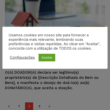
Usamos cookies em nosso site para fornecer a
experiência mais relevante, lembrando suas
preferências e visitas repetidas. Ao clicar em “Aceitar”,
concorda com a utilização de TODOS os cookies.
Modelo – Termo de Doação
Configurações
Aceitar
Juristas
-
04/01/2024
TERMOS
O(A) DOADOR(A) declara ser legítimo(a)
proprietário(a) de [Descrição Detalhada do Bem ou
Bens], e manifesta o desejo de doá-lo(s) ao(à)
DONATÁRIO(A), que aceita a doação.
1
2
3