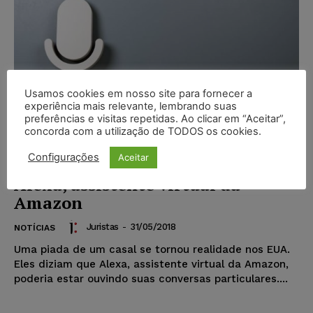
Usamos cookies em nosso site para fornecer a
experiência mais relevante, lembrando suas
preferências e visitas repetidas. Ao clicar em “Aceitar”,
concorda com a utilização de TODOS os cookies.
Conversa privada de casal foi
Configurações
Aceitar
gravada e compartilhada por
Alexa, assistente virtual da
Amazon
Juristas
-
31/05/2018
NOTÍCIAS
Uma piada de um casal se tornou realidade nos EUA.
Eles diziam que Alexa, assistente virtual da Amazon,
poderia estar ouvindo suas conversas particulares....