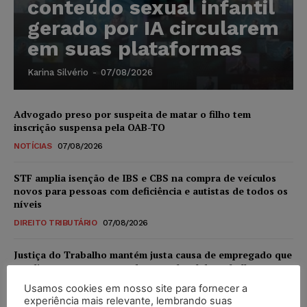
conteúdo sexual infantil
gerado por IA circularem
em suas plataformas
Karina Silvério
-
07/08/2026
Advogado preso por suspeita de matar o filho tem
inscrição suspensa pela OAB-TO
NOTÍCIAS
07/08/2026
STF amplia isenção de IBS e CBS na compra de veículos
novos para pessoas com deficiência e autistas de todos os
níveis
DIREITO TRIBUTÁRIO
07/08/2026
Justiça do Trabalho mantém justa causa de empregado que
vendia canetas emagrecedoras no local de trabalho
NOTÍCIAS
07/08/2026
Usamos cookies em nosso site para fornecer a
experiência mais relevante, lembrando suas