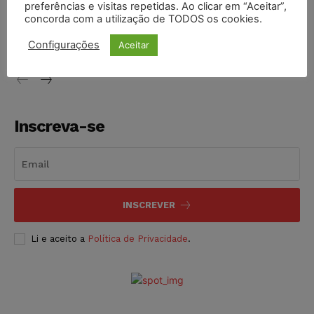
preferências e visitas repetidas. Ao clicar em “Aceitar”,
Justiça de SP decreta prisão de suspeito investigado na
concorda com a utilização de TODOS os cookies.
morte de advogado
Configurações
Aceitar
NOTÍCIAS
07/08/2026
Inscreva-se
INSCREVER
Li e aceito a
Política de Privacidade
.