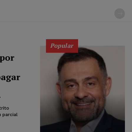
Popular
por
pagar
7
rito
 parcial