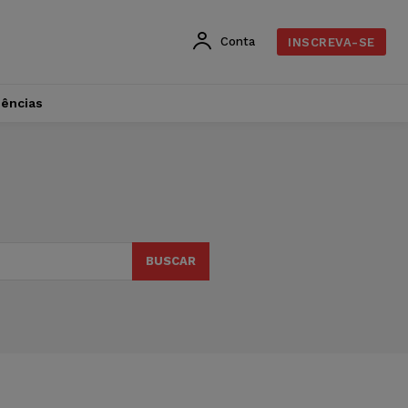
Conta
INSCREVA-SE
dências
BUSCAR