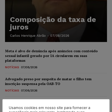
Composição da taxa de
juros
Carlos Henrique Abrão
-
07/08/2026
Meta é alvo de denúncia após anúncios com conteúdo
sexual infantil gerado por IA circularem em suas
plataformas
NOTÍCIAS
07/08/2026
Advogado preso por suspeita de matar o filho tem
inscrição suspensa pela OAB-TO
NOTÍCIAS
07/08/2026
STF amplia isenção de IBS e CBS na compra de veículos
novos para pessoas com deficiência e autistas de todos os
Usamos cookies em nosso site para fornecer a
níveis