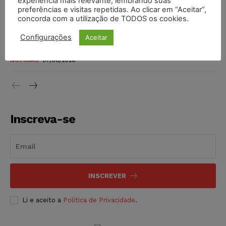
experiência mais relevante, lembrando suas
preferências e visitas repetidas. Ao clicar em “Aceitar”,
DIREITO TRIBUTÁRIO
07/08/2026
concorda com a utilização de TODOS os cookies.
Justiça do Trabalho mantém justa causa de empregado que
Configurações
Aceitar
vendia canetas emagrecedoras no local de trabalho
NOTÍCIAS
07/08/2026
Inscreva-se
INSCREVER
Li e aceito a
Política de Privacidade
.