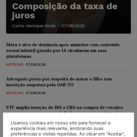
Composição da taxa de
juros
Carlos Henrique Abrão
-
07/08/2026
Meta é alvo de denúncia após anúncios com conteúdo
sexual infantil gerado por IA circularem em suas
plataformas
NOTÍCIAS
07/08/2026
Advogado preso por suspeita de matar o filho tem
inscrição suspensa pela OAB-TO
NOTÍCIAS
07/08/2026
STF amplia isenção de IBS e CBS na compra de veículos
novos para pessoas com deficiência e autistas de todos os
níveis
Usamos cookies em nosso site para fornecer a
DIREITO TRIBUTÁRIO
07/08/2026
experiência mais relevante, lembrando suas
preferências e visitas repetidas. Ao clicar em “Aceitar”,