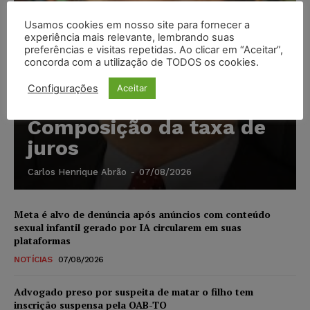
Usamos cookies em nosso site para fornecer a
experiência mais relevante, lembrando suas
preferências e visitas repetidas. Ao clicar em “Aceitar”,
concorda com a utilização de TODOS os cookies.
Configurações
Aceitar
Composição da taxa de
juros
Carlos Henrique Abrão
-
07/08/2026
Meta é alvo de denúncia após anúncios com conteúdo
sexual infantil gerado por IA circularem em suas
plataformas
NOTÍCIAS
07/08/2026
Advogado preso por suspeita de matar o filho tem
inscrição suspensa pela OAB-TO