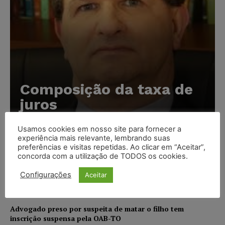
Composição da taxa de
juros
Carlos Henrique Abrão
-
07/08/2026
Usamos cookies em nosso site para fornecer a
experiência mais relevante, lembrando suas
preferências e visitas repetidas. Ao clicar em “Aceitar”,
Meta é alvo de denúncia após anúncios com conteúdo
concorda com a utilização de TODOS os cookies.
sexual infantil gerado por IA circularem em suas
plataformas
Configurações
Aceitar
NOTÍCIAS
07/08/2026
Advogado preso por suspeita de matar o filho tem
inscrição suspensa pela OAB-TO