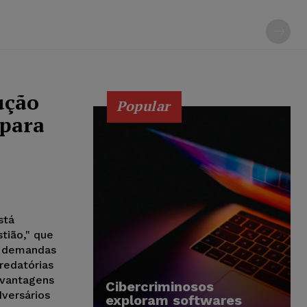
ução
Popular
 para
stá
tião," que
er demandas
redatórias
 vantagens
Cibercriminosos
dversários
exploram softwares