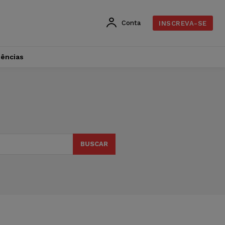
Conta
INSCREVA-SE
dências
BUSCAR