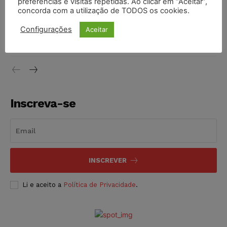
preferências e visitas repetidas. Ao clicar em “Aceitar”,
concorda com a utilização de TODOS os cookies.
Justiça do Trabalho mantém justa causa de empregado que
Configurações
Aceitar
vendia canetas emagrecedoras no local de trabalho
NOTÍCIAS
07/08/2026
Inscreva-se
INSCREVER
Li e aceito a
Política de Privacidade
.