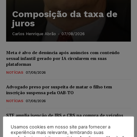
Composição da taxa de
juros
Carlos Henrique Abrão
-
07/08/2026
Meta é alvo de denúncia após anúncios com conteúdo
sexual infantil gerado por IA circularem em suas
plataformas
NOTÍCIAS
07/08/2026
Advogado preso por suspeita de matar o filho tem
inscrição suspensa pela OAB-TO
NOTÍCIAS
07/08/2026
STF amplia isenção de IBS e CBS na compra de veículos
novos para pessoas com deficiência e autistas de todos os
níveis
Usamos cookies em nosso site para fornecer a
experiência mais relevante, lembrando suas
DIREITO TRIBUTÁRIO
07/08/2026