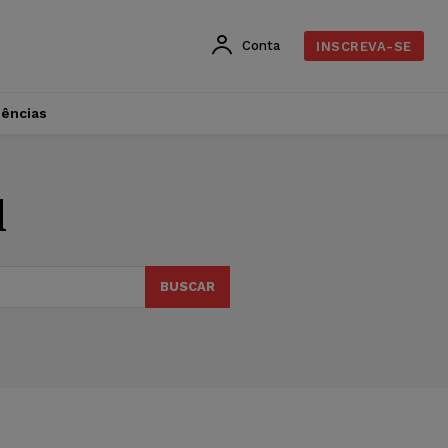
Conta
INSCREVA-SE
dências
l
BUSCAR