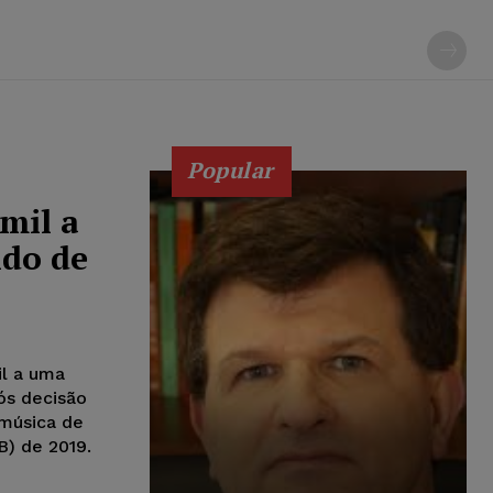
Popular
mil a
ido de
il a uma
pós decisão
 música de
B) de 2019.