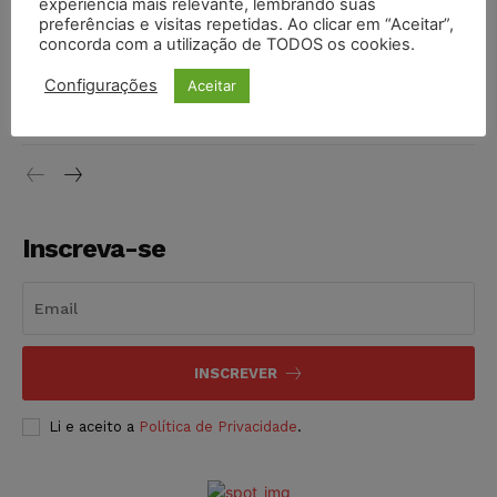
experiência mais relevante, lembrando suas
NOTÍCIAS
06/08/2026
preferências e visitas repetidas. Ao clicar em “Aceitar”,
concorda com a utilização de TODOS os cookies.
STF inicia julgamento sobre constitucionalidade da
Configurações
Aceitar
proibição dos jogos de azar no Brasil
NOTÍCIAS
06/08/2026
Inscreva-se
INSCREVER
Li e aceito a
Política de Privacidade
.