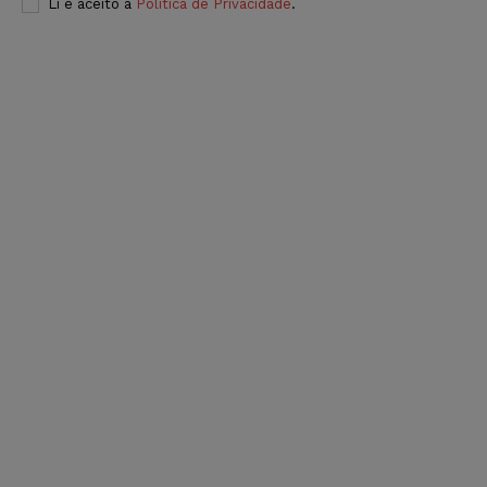
Li e aceito a
Política de Privacidade
.