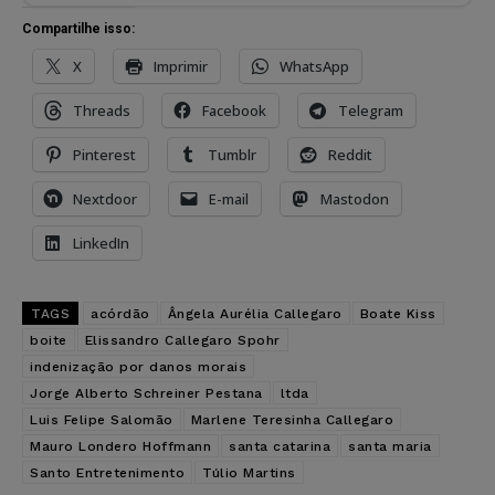
Compartilhe isso:
X
Imprimir
WhatsApp
Threads
Facebook
Telegram
Pinterest
Tumblr
Reddit
Nextdoor
E-mail
Mastodon
LinkedIn
TAGS
acórdão
Ângela Aurélia Callegaro
Boate Kiss
boite
Elissandro Callegaro Spohr
indenização por danos morais
Jorge Alberto Schreiner Pestana
ltda
Luis Felipe Salomão
Marlene Teresinha Callegaro
Mauro Londero Hoffmann
santa catarina
santa maria
Santo Entretenimento
Túlio Martins