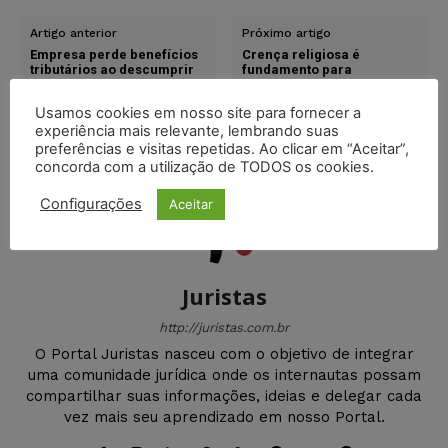
Artigo anterior
Próximo artigo
Empresa perde benefícios
Crença religiosa é
tributários ao descumprir
fundamento para
regras para uso de portos
realização de prova em
em SC
horário especial, diz TRF1
Usamos cookies em nosso site para fornecer a
experiência mais relevante, lembrando suas
preferências e visitas repetidas. Ao clicar em “Aceitar”,
concorda com a utilização de TODOS os cookies.
Configurações
Aceitar
Juristas
http://juristas.com.br
O Portal Juristas nasceu com o objetivo de integrar
uma comunidade jurídica onde os internautas possam
compartilhar suas informações, ideias e delegar cada
vez mais seu aprendizado em nosso Portal.