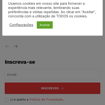
Justiça do Trabalho mantém justa causa de empregado que
Usamos cookies em nosso site para fornecer a
vendia canetas emagrecedoras no local de trabalho
experiência mais relevante, lembrando suas
preferências e visitas repetidas. Ao clicar em “Aceitar”,
NOTÍCIAS
07/08/2026
concorda com a utilização de TODOS os cookies.
Justiça de SP decreta prisão de suspeito investigado na
Configurações
Aceitar
morte de advogado
NOTÍCIAS
07/08/2026
Inscreva-se
INSCREVER
Li e aceito a
Política de Privacidade
.