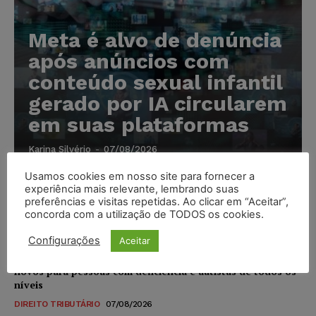
Meta é alvo de denúncia
após anúncios com
conteúdo sexual infantil
gerado por IA circularem
em suas plataformas
Karina Silvério
-
07/08/2026
Usamos cookies em nosso site para fornecer a
experiência mais relevante, lembrando suas
Advogado preso por suspeita de matar o filho tem
preferências e visitas repetidas. Ao clicar em “Aceitar”,
inscrição suspensa pela OAB-TO
concorda com a utilização de TODOS os cookies.
NOTÍCIAS
07/08/2026
Configurações
Aceitar
STF amplia isenção de IBS e CBS na compra de veículos
novos para pessoas com deficiência e autistas de todos os
níveis
DIREITO TRIBUTÁRIO
07/08/2026