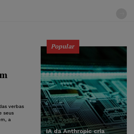
Popular
om
das verbas
e seus
ém, a
IA da Anthropic cria