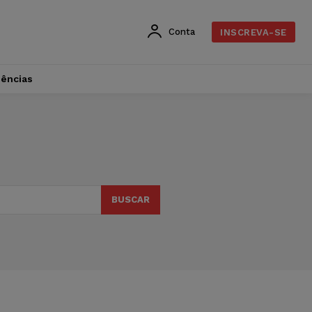
Conta
INSCREVA-SE
dências
BUSCAR