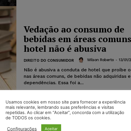
Vedação ao consumo de
bebidas em áreas comuns
hotel não é abusiva
Wilson Roberto
-
13/01/
DIREITO DO CONSUMIDOR
Não é abusiva a conduta de hotel que proíbe 
nas áreas comuns, de bebidas não adquiridas 
dependências. Essa foi a...
Usamos cookies em nosso site para fornecer a experiência
mais relevante, lembrando suas preferências e visitas
repetidas. Ao clicar em “Aceitar”, concorda com a utilização
de TODOS os cookies.
Configurações
Aceitar