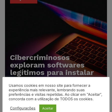
Cibercriminosos
exploram softwares
legítimos para instalar
ferramentas de acesso
remoto em ataques
Usamos cookies em nosso site para fornecer a
experiência mais relevante, lembrando suas
silenciosos
preferências e visitas repetidas. Ao clicar em “Aceitar”,
concorda com a utilização de TODOS os cookies.
Karina Silvério
-
05/08/2026
Configurações
Aceitar