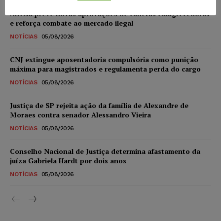
Anvisa prevê novas aprovações de canetas emagrecedoras
e reforça combate ao mercado ilegal
NOTÍCIAS
05/08/2026
CNJ extingue aposentadoria compulsória como punição
máxima para magistrados e regulamenta perda do cargo
NOTÍCIAS
05/08/2026
Justiça de SP rejeita ação da família de Alexandre de
Moraes contra senador Alessandro Vieira
NOTÍCIAS
05/08/2026
Conselho Nacional de Justiça determina afastamento da
juíza Gabriela Hardt por dois anos
NOTÍCIAS
05/08/2026