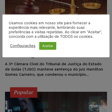
Usamos cookies em nosso site para fornecer a
experiência mais relevante, lembrando suas
preferências e visitas repetidas. Ao clicar em “Aceitar”,
Indenizado homem que teve 58%
concorda com a utilização de TODOS os cookies.
do corpo queimado em explosão
de piche
Configurações
Aceitar
Wilson Roberto
-
21/01/2017
DIREITO CIVIL
A 3ª Câmara Cível do Tribunal de Justiça do Estado
de Goiás (TJGO) manteve sentença do juiz Hamilton
Gomes Carneiro, que condenou o município...
Popular