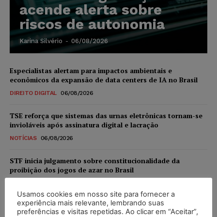
acende alerta sobre
riscos de autonomia
Karina Silvério
-
06/08/2026
Especialistas alertam para impactos ambientais e
econômicos da expansão de data centers de IA no Brasil
DIREITO DIGITAL
06/08/2026
TSE reforça que sistemas das urnas eletrônicas tornam-se
invioláveis após assinatura digital e lacração
NOTÍCIAS
06/08/2026
STF inicia julgamento sobre constitucionalidade da
proibição dos jogos de azar no Brasil
NOTÍCIAS
06/08/2026
Usamos cookies em nosso site para fornecer a
experiência mais relevante, lembrando suas
Projeto proíbe venda de vapes para nascidos a partir de
preferências e visitas repetidas. Ao clicar em “Aceitar”,
2009