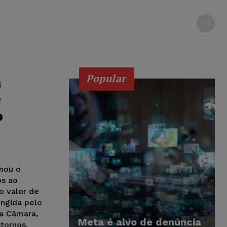
Popular
a
e
o
nou o
os ao
o valor de
ingida pelo
 a Câmara,
Meta é alvo de denúncia
tornos.