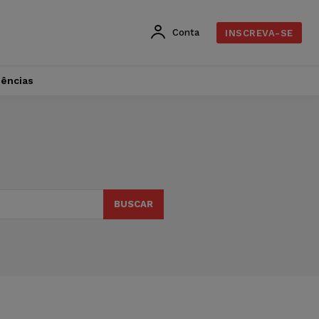
Conta
INSCREVA-SE
dências
BUSCAR